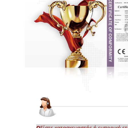
Q
Είστε κατασκευαστής ή εμπορική ετ