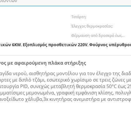
οϊόντων
Τετάρτη:
Έλεγχος θερμοκρασίας:
Θέρμανση από δροσερό έως
200°:
τικών 6KW
Εξοπλισμός προσθετικών 220V
Φούρνος υπέρυθρο
,
,
νος με αφαιρούμενη πλάκα στήριξης
αγίδα νερού, αισθητήρας μοντέλου για τον έλεγχο της δια
ρτες με διπλό τζάμι, εσωτερικό χωρίσιμο σε τρεις ζώνες μ
ειτουργία PID, συνεχώς μεταβλητή θερμοκρασία 50°C έως 2
ματίσιμες μεμονωμένα, γραφική εμφάνιση κλίσης, πολυγλωσ
 ανοξείδωτο χάλυβα,3x κινητήρας ανεμιστήρα με αντιστρο