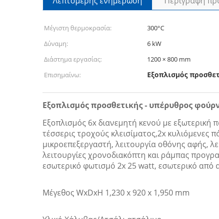
Λεπτομερής ενημέρωση
Περιγραφή πρ
Μέγιστη θερμοκρασία:
300°C
Δύναμη:
6 kW
Διάστημα εργασίας:
1200 × 800 mm
Εξοπλισμός προσθε
Επισημαίνω:
Εξοπλισμός προσθετικής - υπέρυθρος φούρ
Εξοπλισμός 6x διανεμητή κενού με εξωτερική π
τέσσερις τροχούς κλεισίματος,2x κυλιόμενες πό
μικροεπεξεργαστή, λειτουργία οθόνης αφής, λ
λειτουργίες χρονοδιακόπτη και ράμπας προγραμ
εσωτερικό φωτισμό 2x 25 watt, εσωτερικό από
Μέγεθος WxDxH 1,230 x 920 x 1,950 mm