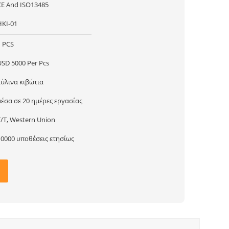
CE And ISO13485
HKI-01
1 PCS
USD 5000 Per Pcs
Ξύλινα κιβώτια
μέσα σε 20 ημέρες εργασίας
T/T, Western Union
10000 υποθέσεις ετησίως