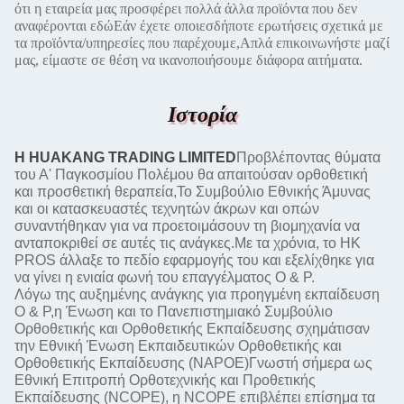
ότι η εταιρεία μας προσφέρει πολλά άλλα προϊόντα που δεν
αναφέρονται εδώΕάν έχετε οποιεσδήποτε ερωτήσεις σχετικά με
τα προϊόντα/υπηρεσίες που παρέχουμε,
Απλά επικοινωνήστε μαζί
μας, είμαστε σε θέση να ικανοποιήσουμε διάφορα αιτήματα.
Ιστορία
Η HUAKANG TRADING LIMITED
Προβλέποντας θύματα
του Α' Παγκοσμίου Πολέμου θα απαιτούσαν ορθοθετική
και προσθετική θεραπεία,Το Συμβούλιο Εθνικής Άμυνας
και οι κατασκευαστές τεχνητών άκρων και οπών
συναντήθηκαν για να προετοιμάσουν τη βιομηχανία να
ανταποκριθεί σε αυτές τις ανάγκες.Με τα χρόνια, το HK
PROS άλλαξε το πεδίο εφαρμογής του και εξελίχθηκε για
να γίνει η ενιαία φωνή του επαγγέλματος O & P.
Λόγω της αυξημένης ανάγκης για προηγμένη εκπαίδευση
O & P,η Ένωση και το Πανεπιστημιακό Συμβούλιο
Ορθοθετικής και Ορθοθετικής Εκπαίδευσης σχημάτισαν
την Εθνική Ένωση Εκπαιδευτικών Ορθοθετικής και
Ορθοθετικής Εκπαίδευσης (NAPOE)Γνωστή σήμερα ως
Εθνική Επιτροπή Ορθοτεχνικής και Προθετικής
Εκπαίδευσης (NCOPE), η NCOPE επιβλέπει επίσημα τα