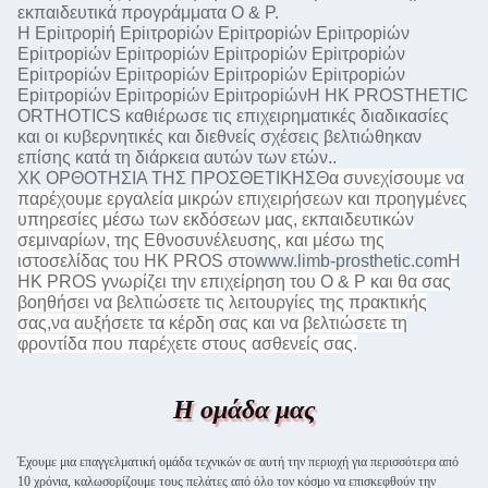
εκπαιδευτικά προγράμματα O & P.
Η Εpiιτροpiή Εpiιτροpiών Εpiιτροpiών Εpiιτροpiών
Εpiιτροpiών Εpiιτροpiών Εpiιτροpiών Εpiιτροpiών
Εpiιτροpiών Εpiιτροpiών Εpiιτροpiών Εpiιτροpiών
Εpiιτροpiών Εpiιτροpiών ΕpiιτροpiώνΗ HK PROSTHETIC
ORTHOTICS καθιέρωσε τις επιχειρηματικές διαδικασίες
και οι κυβερνητικές και διεθνείς σχέσεις βελτιώθηκαν
επίσης κατά τη διάρκεια αυτών των ετών..
ΧΚ ΟΡΘΟΤΗΣΙΑ ΤΗΣ ΠΡΟΣΘΕΤΙΚΗΣ
Θα συνεχίσουμε να
παρέχουμε εργαλεία μικρών επιχειρήσεων και προηγμένες
υπηρεσίες μέσω των εκδόσεων μας, εκπαιδευτικών
σεμιναρίων, της Εθνοσυνέλευσης, και μέσω της
ιστοσελίδας του HK PROS στο
www.limb-prosthetic.com
Η
HK PROS γνωρίζει την επιχείρηση του O & P και θα σας
βοηθήσει να βελτιώσετε τις λειτουργίες της πρακτικής
σας,να αυξήσετε τα κέρδη σας και να βελτιώσετε τη
φροντίδα που παρέχετε στους ασθενείς σας.
Η ομάδα μας
Έχουμε μια επαγγελματική ομάδα τεχνικών σε αυτή την περιοχή για περισσότερα από
10 χρόνια, καλωσορίζουμε τους πελάτες από όλο τον κόσμο να επισκεφθούν την