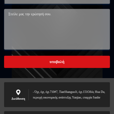
υποβολή
- Όχι, όχι, όχι.710#7, TianShanguoJi, όχι.151Οδός Hua Da,
περιοχή οικονομικής ανάπτυξης Yanjiao, επαρχία Sanhe
Διεύθυνση