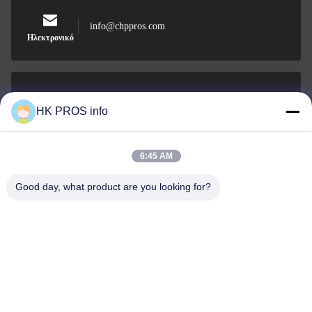
info@chppros.com
Ηλεκτρονικό
0086-10-56955594
HK PROS info
Τηλεφώνημα
6:45 AM
Good day, what product are you looking for?
HUAKANG TRADING LIMITED
HUAKANG TRADING LIMITED