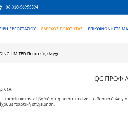
86-010-56955594
ΚΕΨΉ ΕΡΓΟΣΤΑΣΊΟΥ
ΈΛΕΓΧΟΣ ΠΟΙΌΤΗΤΑΣ
ΕΠΙΚΟΙΝΩΝΉΣΤΕ ΜΑ
NG LIMITED Ποιοτικός έλεγχος
QC ΠΡΟΦΊ
φίλ QC
 εταιρεία κατανοεί βαθιά ότι η ποιότητα είναι το βασικό όπλο γι
έχουμε ποιοτική επιχείρηση.