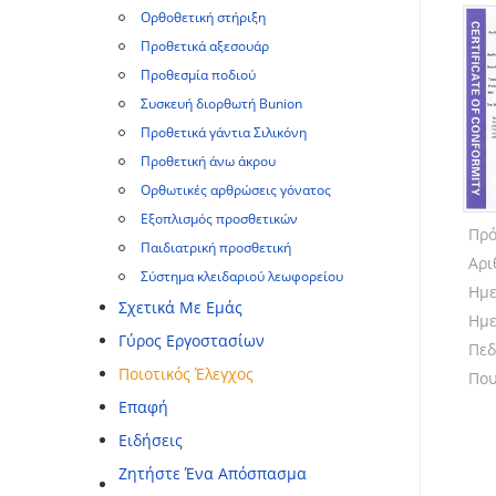
Ορθοθετική στήριξη
Προθετικά αξεσουάρ
Προθεσμία ποδιού
Συσκευή διορθωτή Bunion
Προθετικά γάντια Σιλικόνη
Προθετική άνω άκρου
Ορθωτικές αρθρώσεις γόνατος
Εξοπλισμός προσθετικών
Πρό
Παιδιατρική προσθετική
Αρι
Σύστημα κλειδαριού λεωφορείου
Ημε
Σχετικά Με Εμάς
Ημε
Γύρος Εργοστασίων
Πεδ
Ποιοτικός Έλεγχος
Που
Επαφή
Ειδήσεις
Ζητήστε Ένα Απόσπασμα