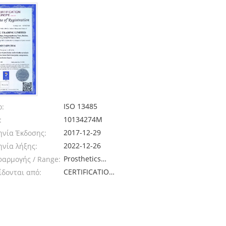
ISO 13485
ο:
10134274M
:
2017-12-29
νία Έκδοσης:
2022-12-26
νία λήξης:
Prosthetics
φαρμογής / Range:
And Orthotics
CERTIFICATION
ίδονται από:
Parts
EUROPE