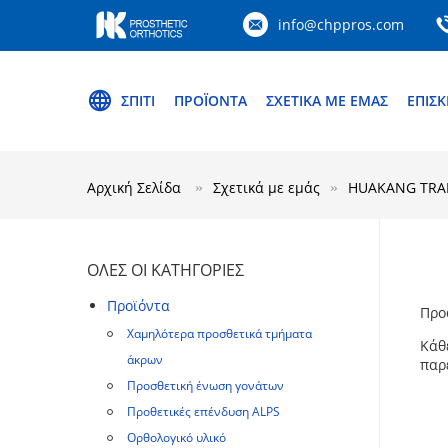
info@chppros.com
ΣΠΊΤΙ
ΠΡΟΪΌΝΤΑ
ΣΧΕΤΙΚΆ ΜΕ ΕΜΆΣ
ΕΠΙΣ
Αρχική Σελίδα
Σχετικά με εμάς
HUAKANG TRADI
ΌΛΕΣ ΟΙ ΚΑΤΗΓΟΡΊΕΣ
Προϊόντα
Προ
Χαμηλότερα προσθετικά τμήματα
Κάθε
άκρων
παρ
Προσθετική ένωση γονάτων
Προθετικές επένδυση ALPS
Ορθολογικό υλικό