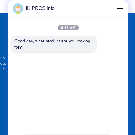
HK PROS info
9:15 AM
ΒΡΕΊΤΕ ΜΑΣ ΣΤΟ
Good day, what product are you looking 
for?
, ό
νομι
anh
Στείλετε