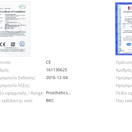
CE
τυπο:
Πρότυπ
161130625
θμός:
Αριθμός
2016-12-04
ρομηνία Έκδοσης:
Ημερομη
ρομηνία λήξης:
Ημερομη
Prosthetics
ίο εφαρμογής / Range:
Πεδίο ε
And Orthotics
BKC
 εκδίδονται από:
Που εκδ
Parts