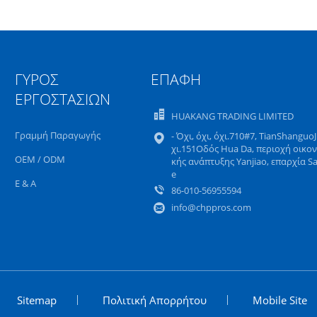
ΓΎΡΟΣ
ΕΠΑΦΉ
ΕΡΓΟΣΤΑΣΊΩΝ
HUAKANG TRADING LIMITED
Γραμμή Παραγωγής
- Όχι, όχι, όχι.710#7, TianShanguoJi
χι.151Οδός Hua Da, περιοχή οικο
OEM / ODM
κής ανάπτυξης Yanjiao, επαρχία S
e
Ε & Α
86-010-56955594
info@chppros.com
Sitemap
Πολιτική Απορρήτου
Mobile Site