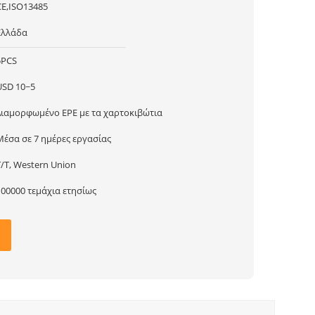
CE,ISO13485
Ελλάδα
5PCS
USD 10~5
Διαμορφωμένο EPE με τα χαρτοκιβώτια
Μέσα σε 7 ημέρες εργασίας
T/T, Western Union
100000 τεμάχια ετησίως