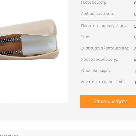
Πιστοποίηση:
Αριθμό μοντέλου:
Ποσότητα παραγγελίας
min:
Τιμή:
Συσκευασία λεπτομέρειες:
Χρόνος παράδοσης:
Όροι πληρωμής:
Δυνατότητα προσφοράς:
Επικοινωνήστε