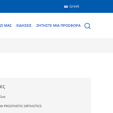
Greek
ΖΊ ΜΑΣ
ΕΙΔΉΣΕΙΣ
ΖΗΤΉΣΤΕ ΜΙΑ ΠΡΟΣΦΟΡΆ
ες
Κίνα
HK PROSTHETIC ORTHOTICS