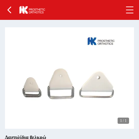
1
/
1
Δαχτυλίδια βελκρώ