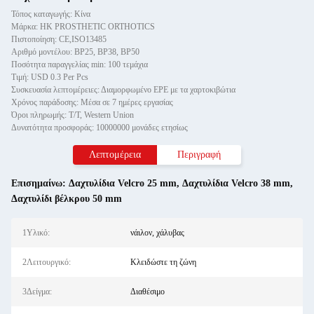
Τόπος καταγωγής: Κίνα
Μάρκα: HK PROSTHETIC ORTHOTICS
Πιστοποίηση: CE,ISO13485
Αριθμό μοντέλου: ΒP25, ΒP38, ΒP50
Ποσότητα παραγγελίας min: 100 τεμάχια
Τιμή: USD 0.3 Per Pcs
Συσκευασία λεπτομέρειες: Διαμορφωμένο EPE με τα χαρτοκιβώτια
Χρόνος παράδοσης: Μέσα σε 7 ημέρες εργασίας
Όροι πληρωμής: T/T, Western Union
Δυνατότητα προσφοράς: 10000000 μονάδες ετησίως
Λεπτομέρεια
Περιγραφή
Επισημαίνω:
Δαχτυλίδια Velcro 25 mm
,
Δαχτυλίδια Velcro 38 mm
,
Δαχτυλίδι βέλκρου 50 mm
1Υλικό:
νάιλον, χάλυβας
2Λειτουργικό:
Κλειδώστε τη ζώνη
3Δείγμα:
Διαθέσιμο