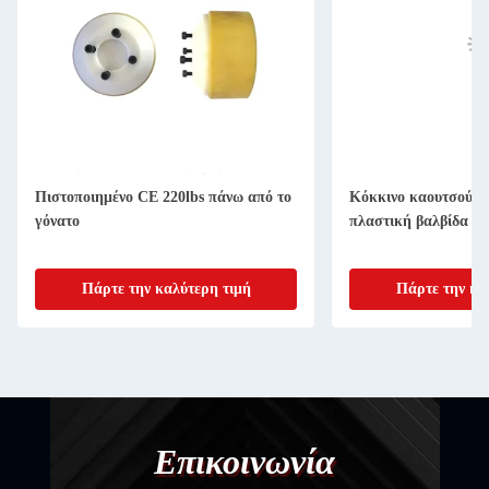
Πιστοποιημένο CE 220lbs πάνω από το
Κόκκινο καουτσούκ 
γόνατο
πλαστική βαλβίδα γι
Πάρτε την καλύτερη τιμή
Πάρτε την κα
Επικοινωνία