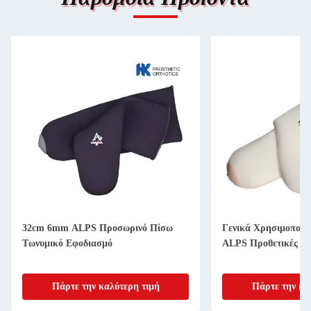
32cm 6mm ALPS Προσωρινό Πίσω
Γενικά Χρησιμοποιο
Τωνυμικό Εφοδιασμό
ALPS Προθετικές Εφ
Πάρτε την καλύτερη τιμή
Πάρτε την κα