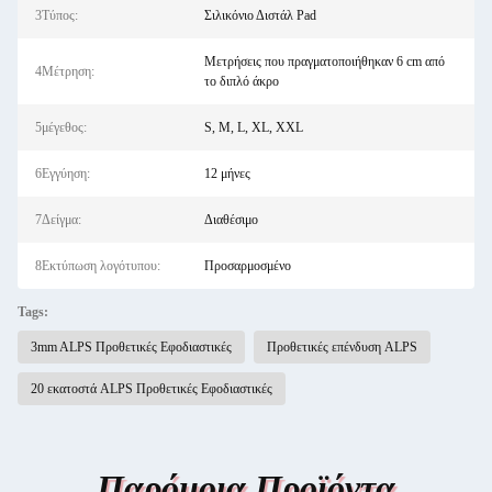
3Τύπος:
Σιλικόνιο Διστάλ Pad
Μετρήσεις που πραγματοποιήθηκαν 6 cm από
4Μέτρηση:
το διπλό άκρο
5μέγεθος:
S, M, L, XL, XXL
6Εγγύηση:
12 μήνες
7Δείγμα:
Διαθέσιμο
8Εκτύπωση λογότυπου:
Προσαρμοσμένο
Tags:
3mm ALPS Προθετικές Εφοδιαστικές
Προθετικές επένδυση ALPS
20 εκατοστά ALPS Προθετικές Εφοδιαστικές
Παρόμοια Προϊόντα