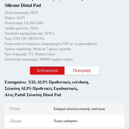
Silicone Distal Pad
Τόπος καταγωγής: ΗΠΑ
Μάρκα: ALPS
Πιστοποίηση: CE,ISO13485
Αριθμό μοντέλου: ΠΔΑ
Ποσότητα παραγγελίας min: 10 PCs
Τιμή: USD 150~100 Per Pcs
Συσκευασία λεπτομέρειες: Διαμορφωμένο EPE με τα χαρτοκιβώτια
Χρόνος παράδοσης: Μέσα σε 7 ημέρες εργασίας
Όροι πληρωμής: T/T, Western Union
Δυνατότητα προσφοράς: 100000 τεμάχια ετησίως
Λεπτομέρεια
Περιγραφή
Επισημαίνω:
XXL ALPS Προθεστικές επένδυση
,
Σιλικόνη ALPS Προθετικές Εφοδιαστικές
,
Αλπς Padsil Σιλικόνη Distal Pad
1Υλικό:
Ελαφριά σιλικόνη ιατρικής ποιότητας
2Χρώμα:
Χωρίς υφάσματα