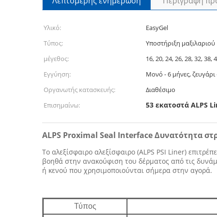
Λεπτομερής ενημέρωση
Περιγραφή πρ
Υλικό:
EasyGel
Τύπος:
Υποστήριξη μαξιλαριού
μέγεθος:
16, 20, 24, 26, 28, 32, 38, 
Εγγύηση:
Μονό - 6 μήνες, ζευγάρι 
Οργανωτής κατασκευής:
Διαθέσιμο
53 εκατοστά ALPS Li
Επισημαίνω:
ALPS Proximal Seal Interface Δυνατότητα σ
Το αλεξίσφαιρο αλεξίσφαιρο (ALPS PSI Liner) επιτρέπ
βοηθά στην ανακούφιση του δέρματος από τις δυνά
ή κενού που χρησιμοποιούνται σήμερα στην αγορά.
Τύπος