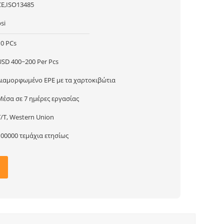
CE,ISO13485
si
10 PCs
USD 400~200 Per Pcs
Διαμορφωμένο EPE με τα χαρτοκιβώτια
Μέσα σε 7 ημέρες εργασίας
T/T, Western Union
100000 τεμάχια ετησίως