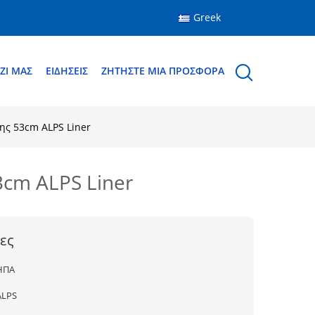
Greek
ΖΊ ΜΑΣ
ΕΙΔΉΣΕΙΣ
ΖΗΤΉΣΤΕ ΜΙΑ ΠΡΟΣΦΟΡΆ
ης 53cm ALPS Liner
cm ALPS Liner
ες
ΗΠΑ
ALPS