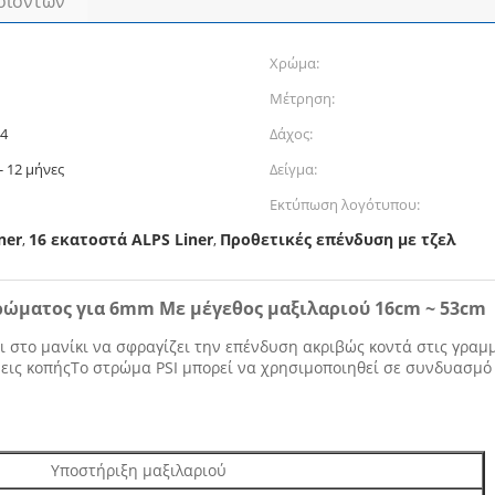
οϊόντων
Χρώμα:
Μέτρηση:
44
Δάχος:
- 12 μήνες
Δείγμα:
Εκτύπωση λογότυπου:
ner
16 εκατοστά ALPS Liner
Προθετικές επένδυση με τζελ
,
,
τρώματος για 6mm Με μέγεθος μαξιλαριού 16cm ~ 53cm
ει στο μανίκι να σφραγίζει την επένδυση ακριβώς κοντά στις γραμ
μεις κοπήςΤο στρώμα PSI μπορεί να χρησιμοποιηθεί σε συνδυασμ
Υποστήριξη μαξιλαριού