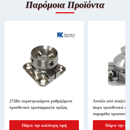
Παρόμοια Προϊόντα
275lbs περιστρεφόμενο ρυθμιζόμενο
Ατσάλι από ανοξείδ
προσθετικό προσαρμογέα πρίζας
άκρο προσθετικά εξ
πυραμίδα προσανατο
Πάρτε την καλύτερη τιμή
Πάρτε την κα