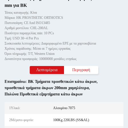
mm για BK
Τόπος καταγωγής: Κίνα
Μάρκα: HK PROSTHETIC ORTHOTICS
Πιστοποίηση: CE And ISO13485
Αριθμό μοντέλου: CHL-200AL
Ποσότητα παραγγελίας min: 10 PCs
Τιμή: USD 30~4 Per Pcs
Συσκευασία λεπτομέρειες: Διαμορφωμένο EPE με τα χαρτοκιβώτια
Χρόνος παράδοσης: Μέσα σε 7 ημέρες εργασίας
Όροι πληρωμής: T/T, Western Union
Δυνατότητα προσφοράς: 10000000 μονάδες ετησίως
Λεπτομέρεια
Περιγραφή
Επισημαίνω:
BK Τμήματα προσθετικών κάτω άκρων
,
προσθετικά τμήματα άκρων 200mm χαμηλότερα
,
Πυλώνα Προθετικά εξαρτήματα κάτω άκρων
1Υλικό:
Αλουμίνιο 7075
2Μέγιστο φορτίο:
100Kg 220LBS (SS&AL)