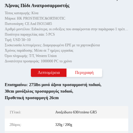
Άξονας Πόδι Αναπροσαρμοστής
Τόπος καταγωγής: Κίνα
Μάρκα: HK PROSTHETIC&ORTHOTIC
Πιστοποίηση: CE And ISO13485
Αριθμό μοντέλου: Ειδικότερα, οι ενδείξεις που αναφέρονται στην παράγραφο 1 πρέπει να λαμβάνονται υπόψη.
Ποσότητα παραγγελίας min: 5 PCS
Τιμή: USD 50~10
Συσκευασία λεπτομέρειες: Διαμορφωμένο EPE με τα χαρτοκιβώτια
Χρόνος παράδοσης: Μέσα σε 7 ημέρες εργασίας
Όροι πληρωμής: T/T, Western Union
Δυνατότητα προσφοράς: 1000000 PC το χρόνο
Λεπτομέρεια
Περιγραφή
Επισημαίνω:
275lbs μονό άξονα προσαρμοστή ποδιού
,
30cm μονόξυλος προσαρμογός ποδιού
,
Προθετική προσαρμογή 26cm
1Υλικό:
Ανοξείδωτο 630/τιτάνιο GR5
2Βάρος:
320g / 200g