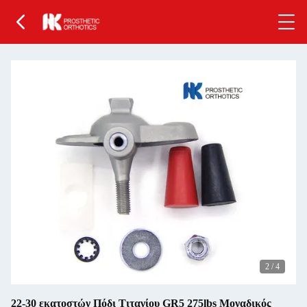
2
/
4
22-30 εκατοστών Πόδι Τιτανίου GR5 275lbs Μοναδικός