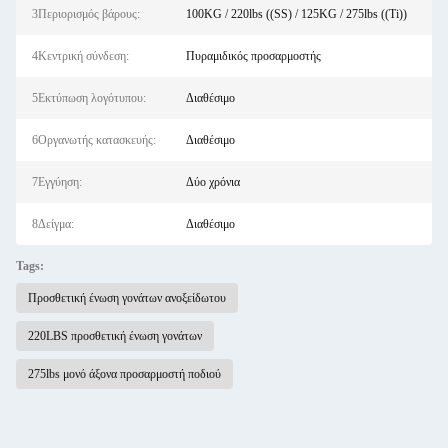
3Περιορισμός βάρους:
100KG / 220lbs ((SS) / 125KG / 275lbs ((Ti))
4Κεντρική σύνδεση:
Πυραμιδικός προσαρμοστής
5Εκτύπωση λογότυπου:
Διαθέσιμο
6Οργανωτής κατασκευής:
Διαθέσιμο
7Εγγύηση:
Δύο χρόνια
8Δείγμα:
Διαθέσιμο
Tags:
Προσθετική ένωση γονάτων ανοξείδωτου
220LBS προσθετική ένωση γονάτων
275lbs μονό άξονα προσαρμοστή ποδιού