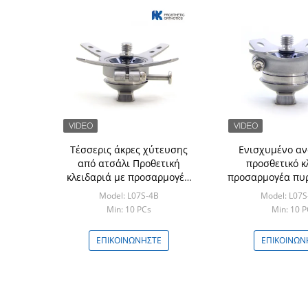
Τέσσερις άκρες χύτευσης
Ενισχυμένο αν
από ατσάλι Προθετική
προσθετικό κλ
κλειδαριά με προσαρμογέα
προσαρμογέα πυρ
πυραμίδας και σύντομη
χρήση κάτω από
Model: L07S-4B
Model: L07
καρφίτσα
Min: 10 PCs
Min: 10 P
ΕΠΙΚΟΙΝΩΝΉΣΤΕ
ΕΠΙΚΟΙΝΩΝ