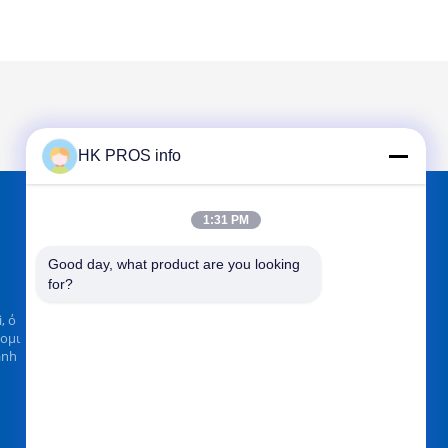
HK PROS info
1:31 PM
ΒΡΕΊΤΕ ΜΑΣ ΣΤΟ
Good day, what product are you looking 
for?
, ό
νομι
anh
Στείλετε