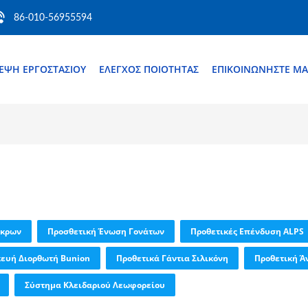
86-010-56955594
ΚΕΨΉ ΕΡΓΟΣΤΑΣΊΟΥ
ΈΛΕΓΧΟΣ ΠΟΙΌΤΗΤΑΣ
ΕΠΙΚΟΙΝΩΝΉΣΤΕ ΜΑ
Άκρων
Προσθετική Ένωση Γονάτων
Προθετικές Επένδυση ALPS
ευή Διορθωτή Bunion
Προθετικά Γάντια Σιλικόνη
Προθετική Ά
Σύστημα Κλειδαριού Λεωφορείου