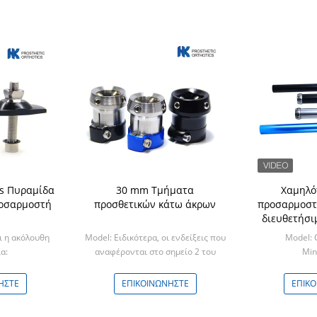
bs Πυραμίδα
30 mm Τμήματα
Χαμηλό
οσαρμοστή
προσθετικών κάτω άκρων
προσαρμοστ
διευθετήσι
συναρμ
ι η ακόλουθη
Model: Ειδικότερα, οι ενδείξεις που
Model:
προσθετικής
α:
αναφέρονται στο σημείο 2 του
Min
CS
παρόντος παραρτήματος πρέπει να
ισχύουν γι
ΉΣΤΕ
ΕΠΙΚΟΙΝΩΝΉΣΤΕ
ΕΠΙΚ
Min: 5 PCS