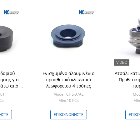
ιδαριού
Ενισχυμένο αλουμινένιο
Ατσάλι κάτω
θησης για
προσθετικό κλειδαριό
Προθετική
κάτω από το
λεωφορείου 4 τρύπες
πυ
ο
-01
Model: CHL-37AL
Mod
Cs
Min: 10 PCs
Min
ΉΣΤΕ
ΕΠΙΚΟΙΝΩΝΉΣΤΕ
ΕΠΙΚ