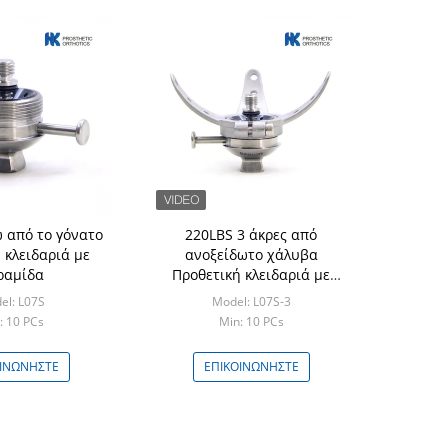
 από το γόνατο
220LBS 3 άκρες από
 κλειδαριά με
ανοξείδωτο χάλυβα
ραμίδα
Προθετική κλειδαριά με
πυραμίδα
el: L07S
Model: L07S-3
: 10 PCs
Min: 10 PCs
ΟΙΝΩΝΉΣΤΕ
ΕΠΙΚΟΙΝΩΝΉΣΤΕ