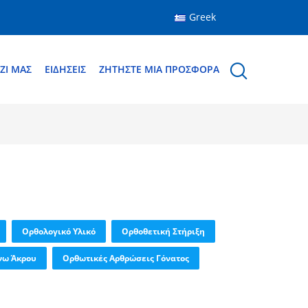
Greek
ΖΊ ΜΑΣ
ΕΙΔΉΣΕΙΣ
ΖΗΤΉΣΤΕ ΜΙΑ ΠΡΟΣΦΟΡΆ
Ορθολογικό Υλικό
Ορθοθετική Στήριξη
νω Άκρου
Ορθωτικές Αρθρώσεις Γόνατος