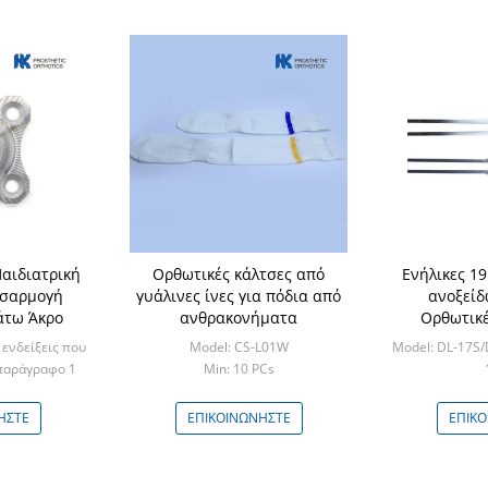
Παιδιατρική
Ορθωτικές κάλτσες από
Ενήλικες 1
οσαρμογή
γυάλινες ίνες για πόδια από
ανοξείδ
άτω Άκρο
ανθρακονήματα
Ορθωτικέ
γό
 ενδείξεις που
Model: CS-L01W
Model: DL-17S/
παράγραφο 1
Min: 10 PCs
ρούνται.
Min
CS
ΉΣΤΕ
ΕΠΙΚΟΙΝΩΝΉΣΤΕ
ΕΠΙΚ