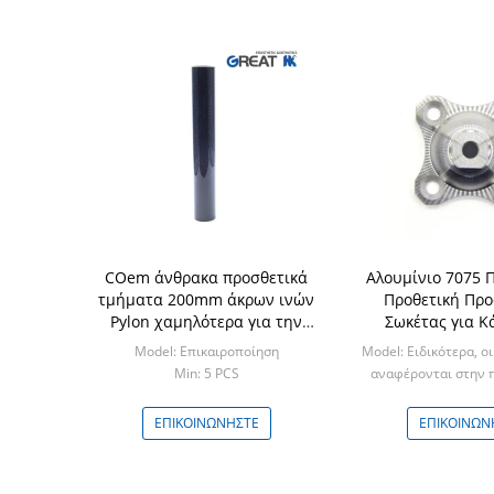
COem άνθρακα προσθετικά
Αλουμίνιο 7075 
τμήματα 200mm άκρων ινών
Προθετική Πρ
Pylon χαμηλότερα για την
Σωκέτας για Κ
πρόσθεση
Model: Επικαιροποίηση
Model: Ειδικότερα, οι
Min: 5 PCS
αναφέρονται στην 
πρέπει να πλη
Min: 10P
ΕΠΙΚΟΙΝΩΝΉΣΤΕ
ΕΠΙΚΟΙΝΩΝ