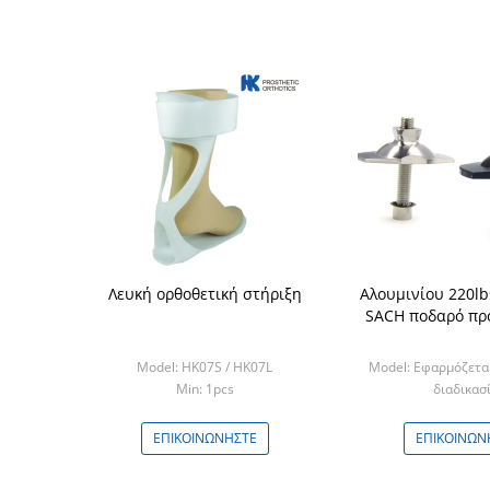
Λευκή ορθοθετική στήριξη
Αλουμινίου 220l
SACH ποδαρό πρ
Model: HK07S / HK07L
Model: Εφαρμόζετα
Min: 1pcs
διαδικασί
Min: 5 P
ΕΠΙΚΟΙΝΩΝΉΣΤΕ
ΕΠΙΚΟΙΝΩΝ