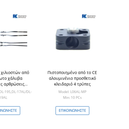
9 χιλιοστών από
Πιστοποιημένο από το CE
ωτο χάλυβα
αλουμινένιο προσθετικό
ς αρθρώσεις
κλειδαριό 4 τρύπες
νατος
DL-19S,DL-17AL/DL-
Model: L06AL-MP
19AL
Min: 10 PCs
: 5 PCS
ΟΙΝΩΝΉΣΤΕ
ΕΠΙΚΟΙΝΩΝΉΣΤΕ