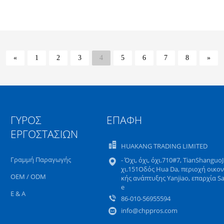
«
1
2
3
4
5
6
7
8
»
ΓΎΡΟΣ
ΕΠΑΦΉ
ΕΡΓΟΣΤΑΣΊΩΝ
HUAKANG TRADING LIMITED
Γραμμή Παραγωγής
- Όχι, όχι, όχι.710#7, TianShanguoJi
χι.151Οδός Hua Da, περιοχή οικο
OEM / ODM
κής ανάπτυξης Yanjiao, επαρχία S
e
Ε & Α
86-010-56955594
info@chppros.com