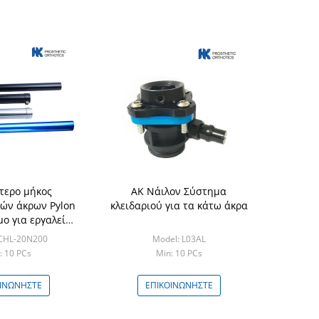
τερο μήκος
ΑΚ Νάιλον Σύστημα
ών άκρων Pylon
κλειδαριού για τα κάτω άκρα
μο για εργαλεία
ολογήσεων
 CHL-20N200
Model: L03AL
 30mm τα Pylon
: 10 PCs
Min: 10 PCs
ΟΙΝΩΝΉΣΤΕ
ΕΠΙΚΟΙΝΩΝΉΣΤΕ