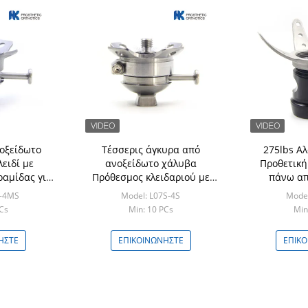
οξείδωτο
Τέσσερις άγκυρα από
275lbs Α
ειδί με
ανοξείδωτο χάλυβα
Προθετική
αμίδας για
Πρόθεσμος κλειδαριού με
πάνω απ
 το γόνατο
προσαρμογέα πυραμίδας για
S-4MS
Model: L07S-4S
Model
χρήση κάτω από το γόνατο
Cs
Min: 10 PCs
Min
ΉΣΤΕ
ΕΠΙΚΟΙΝΩΝΉΣΤΕ
ΕΠΙΚ