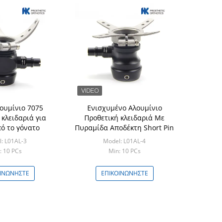
λουμίνιο 7075
Ενισχυμένο Αλουμίνιο
 κλειδαριά για
Προθετική κλειδαριά Με
ό το γόνατο
Πυραμίδα Αποδέκτη Short Pin
: L01AL-3
Model: L01AL-4
: 10 PCs
Min: 10 PCs
ΟΙΝΩΝΉΣΤΕ
ΕΠΙΚΟΙΝΩΝΉΣΤΕ